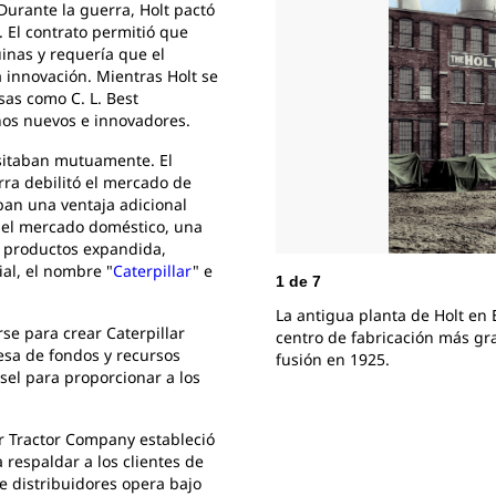
Durante la guerra, Holt pactó
. El contrato permitió que
inas y requería que el
a innovación. Mientras Holt se
as como C. L. Best
ños nuevos e innovadores.
sitaban mutuamente. El
ra debilitó el mercado de
an una ventaja adicional
n el mercado doméstico, una
e productos expandida,
al, el nombre "
Caterpillar
" e
1
de
7
La antigua planta de Holt en E
se para crear Caterpillar
centro de fabricación más gr
esa de fondos y recursos
fusión en 1925.
ésel para proporcionar a los
ar Tractor Company estableció
 respaldar a los clientes de
e distribuidores opera bajo