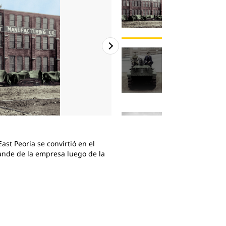
2
de
7
ast Peoria se convirtió en el
Holt fabricó varios productos 
ande de la empresa luego de la
armadas de los Estados Unidos