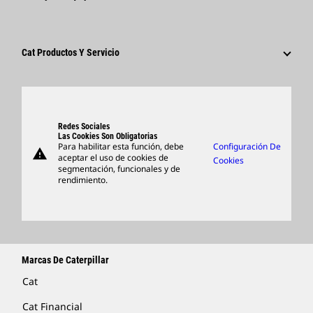
Redes Sociales
Áreas De Carrera Profesional
Empleados Y Jubilados
Sostenibilidad
Cultura
Proveedores
Innovación
Cat Productos Y Servicio
Buscar Y Postular
Ubicaciones A Nivel Mundial
Productos
Centro De Visitas Y Museo
Piezas
Support
Redes Sociales
Las Cookies Son Obligatorias
Para habilitar esta función, debe
Configuración De
warning
Artículos
aceptar el uso de cookies de
Cookies
segmentación, funcionales y de
Encontrar Un Distribuidor
rendimiento.
Marcas De Caterpillar
Cat
Cat Financial