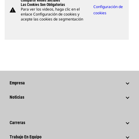
Compartir Redes Sociales
Las Cookies Son Obligatorias
Configuración de
warning
Para ver los videos, haga clic en el
cookies
enlace Configuración de cookies y
acepte las cookies de segmentación
Empresa
Estrategia
Noticias
Gestión
Noticias Y Características
Historia
Comunicados De Prensa Corporativos
Carreras
Fundación Caterpillar
Información Para Los Medios De Comunicación
¿Por Qué Caterpillar?
Trabajo En Equipo
Código De Conducta