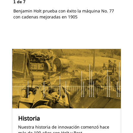
1
de
7
2
d
Benjamin Holt prueba con éxito la máquina No. 77
Pli
con cadenas mejoradas en 1905
Historia
Nuestra historia de innovación comenzó hace
más de 100 años con Holt y Best.