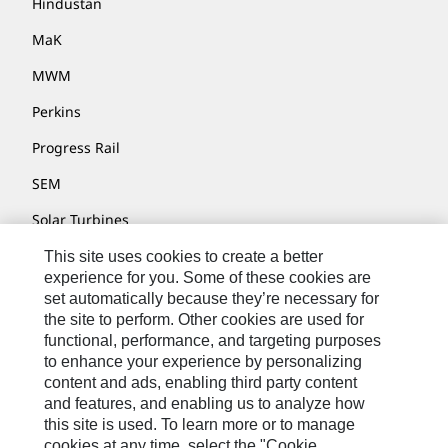
Hindustan
MaK
MWM
Perkins
Progress Rail
SEM
Solar Turbines
SPM Oil & Gas
This site uses cookies to create a better
experience for you. Some of these cookies are
Turner Powertrain Systems
set automatically because they’re necessary for
the site to perform. Other cookies are used for
functional, performance, and targeting purposes
to enhance your experience by personalizing
Contatti
content and ads, enabling third party content
Mappa Del Sito
and features, and enabling us to analyze how
this site is used. To learn more or to manage
Cookie Settings
cookies at any time, select the "Cookie