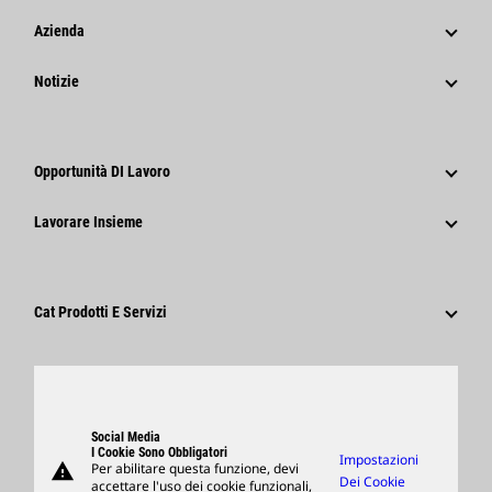
Azienda
Strategia
Notizie
Governance
Notizie E Caratteristiche
Storia
Comunicati Stampa Aziendali
Opportunità DI Lavoro
Caterpillar Foundation
Informazioni Per I Media
Perché Caterpillar?
Lavorare Insieme
Codice Di Condotta
Social Network
Tipi Di Carriere
Dipendenti E Pensionati
Sostenibilità
Cultura
Fornitori
Innovazione
Cat Prodotti E Servizi
Ricerca E Adesione
Sedi Globali
Prodotti
Visitors Center E Museo
Ricambi
Support
Social Media
I Cookie Sono Obbligatori
Impostazioni
warning
Per abilitare questa funzione, devi
Merchandising
Dei Cookie
accettare l'uso dei cookie funzionali,