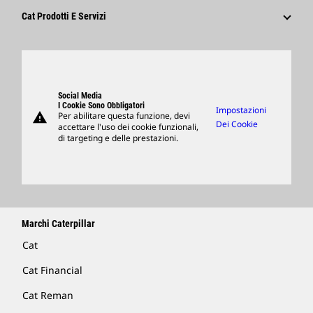
Cultura
Fornitori
Innovazione
Cat Prodotti E Servizi
Ricerca E Adesione
Sedi Globali
Prodotti
Visitors Center E Museo
Ricambi
Support
Social Media
I Cookie Sono Obbligatori
Impostazioni
warning
Per abilitare questa funzione, devi
Merchandising
Dei Cookie
accettare l'uso dei cookie funzionali,
di targeting e delle prestazioni.
Trova Un Dealer
Marchi Caterpillar
Cat
Cat Financial
Cat Reman