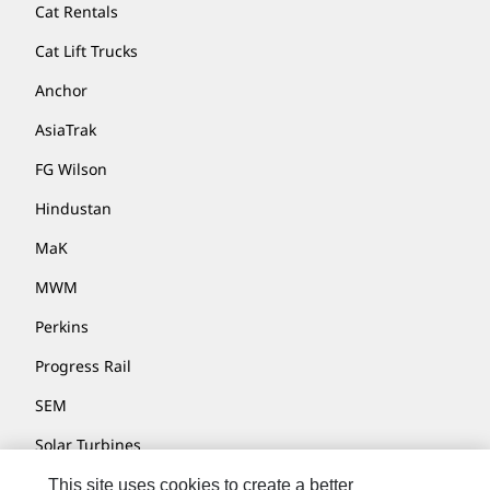
Cat Rentals
Cat Lift Trucks
Anchor
AsiaTrak
FG Wilson
Hindustan
MaK
MWM
Perkins
Progress Rail
SEM
Solar Turbines
SPM Oil & Gas
This site uses cookies to create a better