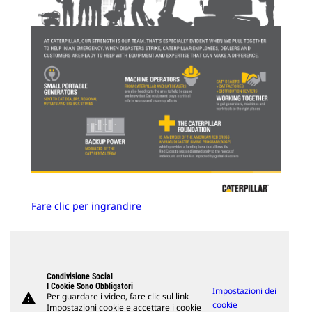
Fare clic per ingrandire
Condivisione Social
I Cookie Sono Obbligatori
Impostazioni dei
warning
Per guardare i video, fare clic sul link
cookie
Impostazioni cookie e accettare i cookie