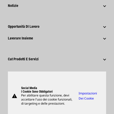
Strategia
Notizie
Governance
Notizie E Caratteristiche
Storia
Comunicati Stampa Aziendali
Opportunità DI Lavoro
Caterpillar Foundation
Informazioni Per I Media
Perché Caterpillar?
Lavorare Insieme
Codice Di Condotta
Social Network
Tipi Di Carriere
Dipendenti E Pensionati
Sostenibilità
Cultura
Fornitori
Innovazione
Cat Prodotti E Servizi
Ricerca E Adesione
Sedi Globali
Prodotti
Visitors Center E Museo
Ricambi
Support
Social Media
I Cookie Sono Obbligatori
Impostazioni
warning
Per abilitare questa funzione, devi
Merchandising
Dei Cookie
accettare l'uso dei cookie funzionali,
di targeting e delle prestazioni.
Trova Un Dealer