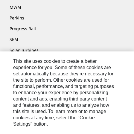
MWM
Perkins
Progress Rail
SEM
Solar Turbines
SPM Oil & Gas
This site uses cookies to create a better
experience for you. Some of these cookies are
Turner Powertrain Systems
set automatically because they’re necessary for
the site to perform. Other cookies are used for
functional, performance, and targeting purposes
to enhance your experience by personalizing
Contatti
content and ads, enabling third party content
Mappa Del Sito
and features, and enabling us to analyze how
this site is used. To learn more or to manage
Cookie Settings
cookies at any time, select the "Cookie
Settings" button.
Informazioni Legali