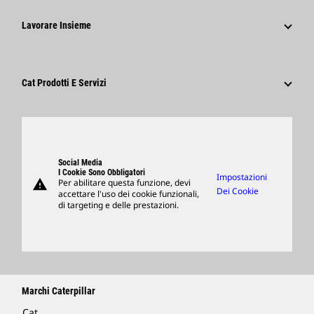
Caterpillar Foundation
Informazioni Per I Media
Perché Caterpillar?
Lavorare Insieme
Codice Di Condotta
Social Network
Tipi Di Carriere
Dipendenti E Pensionati
Sostenibilità
Cultura
Fornitori
Innovazione
Cat Prodotti E Servizi
Ricerca E Adesione
Sedi Globali
Prodotti
Visitors Center E Museo
Ricambi
Support
Social Media
I Cookie Sono Obbligatori
Impostazioni
warning
Per abilitare questa funzione, devi
Merchandising
Dei Cookie
accettare l'uso dei cookie funzionali,
di targeting e delle prestazioni.
Trova Un Dealer
Marchi Caterpillar
Cat