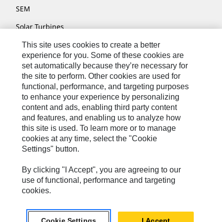
SEM
Solar Turbines
SPM Oil & Gas
This site uses cookies to create a better
experience for you. Some of these cookies are
Turner Powertrain Systems
set automatically because they’re necessary for
the site to perform. Other cookies are used for
functional, performance, and targeting purposes
to enhance your experience by personalizing
Contatti
content and ads, enabling third party content
Mappa Del Sito
and features, and enabling us to analyze how
this site is used. To learn more or to manage
Cookie Settings
cookies at any time, select the "Cookie
Settings" button.
Informazioni Legali
Privacy
By clicking "I Accept", you are agreeing to our
use of functional, performance and targeting
Cat.com
cookies.
Caterpillar © 2026. Tutti i diritti riservati.
Cookie Settings
I Accept