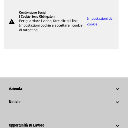
Condivisione Social
I Cookie Sono Obbligatori
Impostazioni dei
warning
Per guardare i video, fare clic sul link
cookie
Impostazioni cookie e accettare i cookie
di targeting
Azienda
Strategia
Notizie
Governance
Notizie E Caratteristiche
Storia
Comunicati Stampa Aziendali
Opportunità DI Lavoro