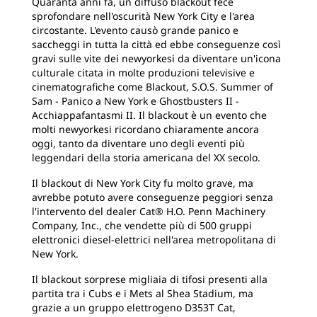
Quaranta anni fa, un diffuso blackout fece
sprofondare nell'oscurità New York City e l'area
circostante. L'evento causò grande panico e
saccheggi in tutta la città ed ebbe conseguenze così
gravi sulle vite dei newyorkesi da diventare un'icona
culturale citata in molte produzioni televisive e
cinematografiche come Blackout, S.O.S. Summer of
Sam - Panico a New York e Ghostbusters II -
Acchiappafantasmi II. Il blackout è un evento che
molti newyorkesi ricordano chiaramente ancora
oggi, tanto da diventare uno degli eventi più
leggendari della storia americana del XX secolo.
Il blackout di New York City fu molto grave, ma
avrebbe potuto avere conseguenze peggiori senza
l'intervento del dealer Cat® H.O. Penn Machinery
Company, Inc., che vendette più di 500 gruppi
elettronici diesel-elettrici nell'area metropolitana di
New York.
Il blackout sorprese migliaia di tifosi presenti alla
partita tra i Cubs e i Mets al Shea Stadium, ma
grazie a un gruppo elettrogeno D353T Cat,