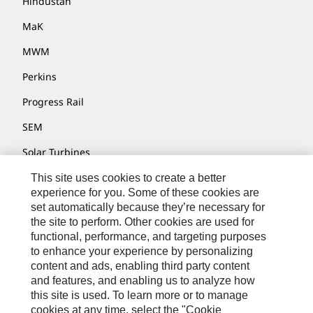
Hindustan
MaK
MWM
Perkins
Progress Rail
SEM
Solar Turbines
SPM Oil & Gas
This site uses cookies to create a better
experience for you. Some of these cookies are
Turner Powertrain Systems
set automatically because they’re necessary for
the site to perform. Other cookies are used for
functional, performance, and targeting purposes
to enhance your experience by personalizing
Contatti
content and ads, enabling third party content
Mappa Del Sito
and features, and enabling us to analyze how
this site is used. To learn more or to manage
Cookie Settings
cookies at any time, select the "Cookie