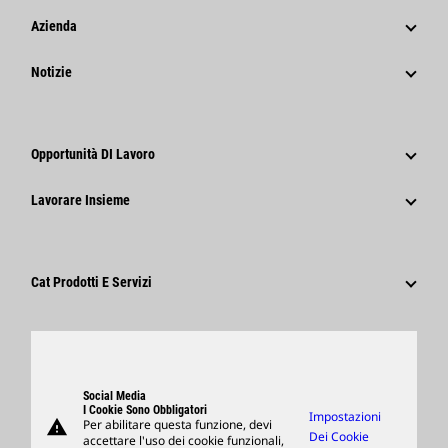
Azienda
Strategia
Notizie
Governance
Notizie E Caratteristiche
Storia
Comunicati Stampa Aziendali
Opportunità DI Lavoro
Caterpillar Foundation
Informazioni Per I Media
Perché Caterpillar?
Lavorare Insieme
Codice Di Condotta
Social Network
Tipi Di Carriere
Dipendenti E Pensionati
Sostenibilità
Cultura
Fornitori
Innovazione
Cat Prodotti E Servizi
Ricerca E Adesione
Sedi Globali
Prodotti
Visitors Center E Museo
Ricambi
Support
Social Media
I Cookie Sono Obbligatori
Impostazioni
warning
Per abilitare questa funzione, devi
Merchandising
Dei Cookie
accettare l'uso dei cookie funzionali,