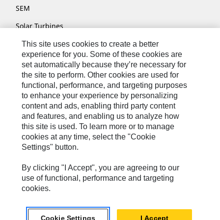
SEM
Solar Turbines
SPM Oil & Gas
This site uses cookies to create a better
experience for you. Some of these cookies are
Turner Powertrain Systems
set automatically because they’re necessary for
the site to perform. Other cookies are used for
functional, performance, and targeting purposes
to enhance your experience by personalizing
Contatti
content and ads, enabling third party content
Mappa Del Sito
and features, and enabling us to analyze how
this site is used. To learn more or to manage
Cookie Settings
cookies at any time, select the "Cookie
Settings" button.
Informazioni Legali
Privacy
By clicking "I Accept", you are agreeing to our
use of functional, performance and targeting
Cat.com
cookies.
Caterpillar © 2026. Tutti i diritti riservati.
Cookie Settings
I Accept