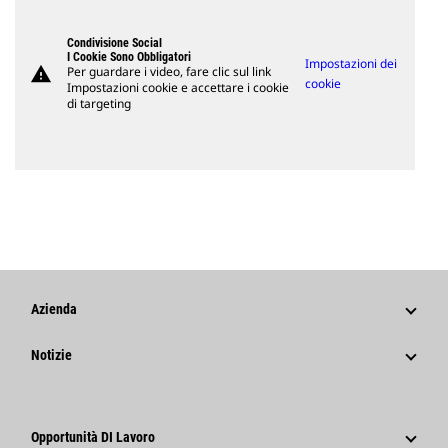
Condivisione Social
I Cookie Sono Obbligatori
Impostazioni dei
warning
Per guardare i video, fare clic sul link
cookie
Impostazioni cookie e accettare i cookie
di targeting
Azienda
Strategia
Notizie
Governance
Notizie E Caratteristiche
Storia
Comunicati Stampa Aziendali
Opportunità DI Lavoro