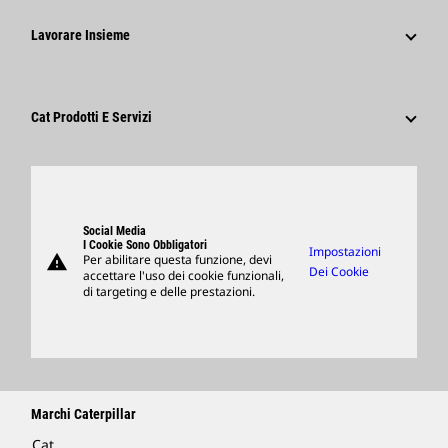
Caterpillar Foundation
Informazioni Per I Media
Perché Caterpillar?
Lavorare Insieme
Codice Di Condotta
Social Network
Tipi Di Carriere
Dipendenti E Pensionati
Sostenibilità
Cultura
Fornitori
Innovazione
Cat Prodotti E Servizi
Ricerca E Adesione
Sedi Globali
Prodotti
Visitors Center E Museo
Ricambi
Support
Social Media
I Cookie Sono Obbligatori
Impostazioni
warning
Per abilitare questa funzione, devi
Merchandising
Dei Cookie
accettare l'uso dei cookie funzionali,
di targeting e delle prestazioni.
Trova Un Dealer
Marchi Caterpillar
Cat