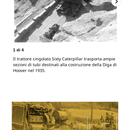
1
di
4
2
d
Il trattore cingolato Sixty Caterpillar trasporta ampie
Tra
sezioni di tubi destinati alla costruzione della Diga di
tra
Hoover nel 1935.
Gra