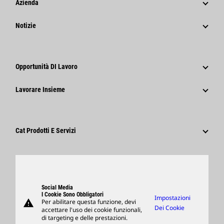
Azienda
Strategia
Notizie
Governance
Notizie E Caratteristiche
Storia
Comunicati Stampa Aziendali
Opportunità DI Lavoro
Caterpillar Foundation
Informazioni Per I Media
Perché Caterpillar?
Lavorare Insieme
Codice Di Condotta
Social Network
Tipi Di Carriere
Dipendenti E Pensionati
Sostenibilità
Cultura
Fornitori
Innovazione
Cat Prodotti E Servizi
Ricerca E Adesione
Sedi Globali
Prodotti
Visitors Center E Museo
Ricambi
Support
Social Media
I Cookie Sono Obbligatori
Impostazioni
warning
Per abilitare questa funzione, devi
Merchandising
Dei Cookie
accettare l'uso dei cookie funzionali,
di targeting e delle prestazioni.
Trova Un Dealer