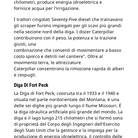
chilometri, produce energia idroelettrica e
fornisce acqua per l'irrigazione.
I trattori cingolati Seventy-Five diesel che trainavano
gli scraper furono impiegati per gli scavi più grandi
nella sezione nord della diga. I dozer Caterpillar
contribuirono con il peso, la potenza e la trazione
giusti, una
combinazione che consentì di movimentare a basso
costo sporco e detriti nel cantiere". Oltre al
movimento terra, le attrezzature
Caterpillar consentirono la rimozione rapida di alberi
e cespugli.
Diga Di Fort Peck
La Diga di Fort Peck, costruita tra il 1933 e il 1940 e
situata nel parte nordorientale del Montana, è una
delle sei dighe più grandi lungo il fiume Missouri. È
la diga idraulica artificiale più grande del mondo. La
diga e il lago lungo 215 chilometri che si formò sono
di proprietà del Corpo degli Ingegneri dell'Esercito
degli Stati Uniti che la gestisce e la impiega per la
produzione di energia idroelettrica, il controllo delle