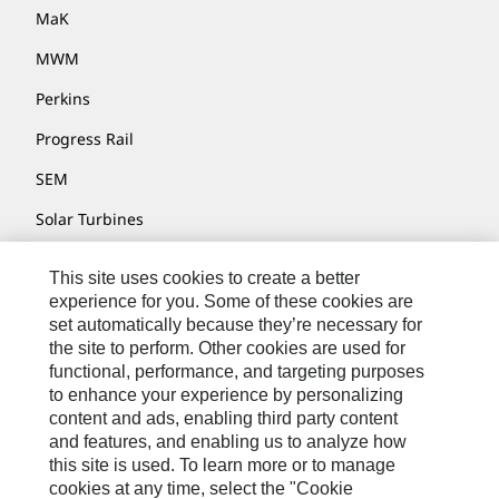
MaK
MWM
Perkins
Progress Rail
SEM
Solar Turbines
SPM Oil & Gas
This site uses cookies to create a better
Turner Powertrain Systems
experience for you. Some of these cookies are
set automatically because they’re necessary for
the site to perform. Other cookies are used for
functional, performance, and targeting purposes
Contatti
to enhance your experience by personalizing
content and ads, enabling third party content
Mappa Del Sito
and features, and enabling us to analyze how
Cookie Settings
this site is used. To learn more or to manage
cookies at any time, select the "Cookie
Informazioni Legali