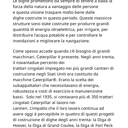
Le dighe promettono da sempre di tenere a bada la
forza della natura a vantaggio delle persone
e questa visione traspare molto bene dalle
dighe costruite in questo periodo. Queste massicce
strutture sono state costruite per produrre grandi
quantità di energia idroelettrica, per irrigare, per
distribuire l'acqua potabile e per controllare le
inondazioni e migliorare la navigazione.
Come spesso accade quando c'è bisogno di grandi
macchinari, Caterpillar è presente. Negli anni trenta,
il novantadue percento dei
trattori cingolati impiegato nei più grandi cantieri di
costruzione negli Stati Uniti era costituito da
macchine Caterpillar®. Erano la scelta dei
subappaltatori che necessitavano di energia,
robustezza e costi di esercizio e manutenzione
bassi. Solo nel 1935, si contavano più di 350 trattori
cingolati Caterpillar al lavoro nei
cantieri. L'impatto che il loro lavoro continua ad
avere oggi è percepibile in quattro di questi progetti
di costruzione di dighe degli anni trenta: la Diga di
Hoover, la Diga di Grand Coulee, la Diga di Fort Peck