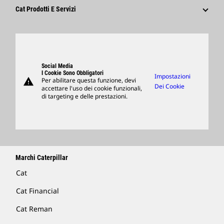
Fornitori
Innovazione
Cat Prodotti E Servizi
Ricerca E Adesione
Sedi Globali
Prodotti
Visitors Center E Museo
Ricambi
Support
Social Media
I Cookie Sono Obbligatori
Impostazioni
warning
Per abilitare questa funzione, devi
Merchandising
Dei Cookie
accettare l'uso dei cookie funzionali,
di targeting e delle prestazioni.
Trova Un Dealer
Marchi Caterpillar
Cat
Cat Financial
Cat Reman