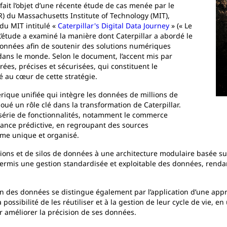
ait l’objet d’une récente étude de cas menée par le
) du Massachusetts Institute of Technology (MIT),
du MIT intitulé «
Caterpillar's Digital Data Journey
» (« Le
L’étude a examiné la manière dont Caterpillar a abordé le
onnées afin de soutenir des solutions numériques
dans le monde. Selon le document, l’accent mis par
rées, précises et sécurisées, qui constituent le
é au cœur de cette stratégie.
rique unifiée qui intègre les données de millions de
joué un rôle clé dans la transformation de Caterpillar.
 série de fonctionnalités, notamment le commerce
enance prédictive, en regroupant des sources
ème unique et organisé.
ions et de silos de données à une architecture modulaire basée 
permis une gestion standardisée et exploitable des données, rendan
n des données se distingue également par l’application d’une appro
 possibilité de les réutiliser et à la gestion de leur cycle de vie, 
r améliorer la précision de ses données.