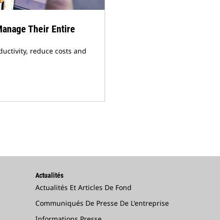
anage Their Entire
uctivity, reduce costs and
Actualités
Actualités Et Articles De Fond
Communiqués De Presse De L'entreprise
Informations Presse