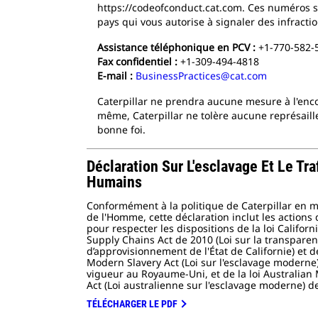
https://codeofconduct.cat.com. Ces numéros s
pays qui vous autorise à signaler des infract
Assistance téléphonique en PCV :
+1-770-582-5
Fax confidentiel :
+1-309-494-4818
E-mail :
BusinessPractices@cat.com
Caterpillar ne prendra aucune mesure à l'enco
même, Caterpillar ne tolère aucune représaille
bonne foi.
Déclaration Sur L'esclavage Et Le Traf
Humains
Conformément à la politique de Caterpillar en m
de l'Homme, cette déclaration inclut les actions 
pour respecter les dispositions de la loi Califor
Supply Chains Act de 2010 (Loi sur la transparen
d’approvisionnement de l'État de Californie) et d
Modern Slavery Act (Loi sur l'esclavage moderne
vigueur au Royaume-Uni, et de la loi Australian
Act (Loi australienne sur l'esclavage moderne) d
TÉLÉCHARGER LE PDF