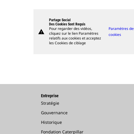
Partage Social
Des Cookies Sont Requis
Pour regarder des vidéos,
Paramètres de
warning
cliquez sur le lien Paramètres
cookies
relatifs aux cookies et acceptez
les Cookies de ciblage
Entreprise
Stratégie
Gouvernance
Historique
Fondation Caterpillar