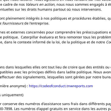
le cadre de nos
Valeurs en action
, nous nous sommes engagés à éta
entuelles sur les droits humains partout où nous intervenons.
nt pleinement intégrés à nos politiques et procédures établies, q
 fournisseurs
de l'entreprise.
rnes et externes concernées pour comprendre les préoccupations et
e politique. Caterpillar évaluera et fera remonter tous les problème
 dans le contexte informé de la loi, de la politique et de notre
Co
ions dans lesquelles elles ont tout lieu de croire que des entités o
atibles avec les principes définis dans ladite politique. Nous avo
 effectuer des signalements, lesquelles sont gérées par notre bur
anière anonyme) :
https://codeofconduct.tnwreports.com
s uniquement)
r conserve des numéros d'assistance sans frais dans différents pay
00-7898. Les numéros d'appel gratuits en service dans les autres p