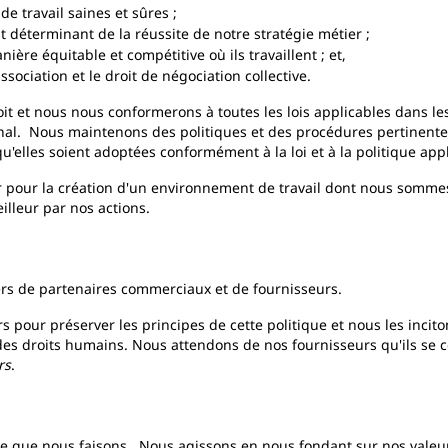
de travail saines et sûres ;
t déterminant de la réussite de notre stratégie métier ;
ère équitable et compétitive où ils travaillent ; et,
ssociation et le droit de négociation collective.
oit et nous nous conformerons à toutes les lois applicables dans 
nal. Nous maintenons des politiques et des procédures pertinente
'elles soient adoptées conformément à la loi et à la politique app
lar pour la création d'un environnement de travail dont nous sommes
lleur par nos actions.
ers de partenaires commerciaux et de fournisseurs.
 pour préserver les principes de cette politique et nous les inciton
es droits humains. Nous attendons de nos fournisseurs qu'ils se c
rs
.
ce que nous faisons. Nous agissons en nous fondant sur nos valeurs