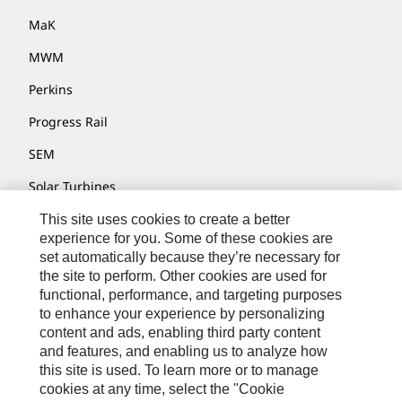
MaK
MWM
Perkins
Progress Rail
SEM
Solar Turbines
SPM Oil & Gas
This site uses cookies to create a better
experience for you. Some of these cookies are
Turner Powertrain Systems
set automatically because they’re necessary for
the site to perform. Other cookies are used for
functional, performance, and targeting purposes
to enhance your experience by personalizing
Nous Contacter
content and ads, enabling third party content
Plan Du Site
and features, and enabling us to analyze how
this site is used. To learn more or to manage
Cookie Settings
cookies at any time, select the "Cookie