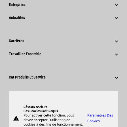
Entreprise
Stratégie
Actualités
Gouvernance
Actualités Et Articles De Fond
Historique
Communiqués De Presse De L'entreprise
Carrières
Fondation Caterpillar
Informations Presse
Pourquoi Choisir Caterpillar ?
Travailler Ensemble
Code De Conduite
Réseaux Sociaux
Domaines Professionnels
Employés Et Retraités
Développement Durable
Culture
Fournisseurs
Innovation
Cat Produits Et Service
Postulez Dès À Présent
Sites Dans Le Monde
Produits
Centre De Visiteurs Et Musée
Pièces
Support
Réseaux Sociaux
Des Cookies Sont Requis
Pour activer cette fonction, vous
Paramètres Des
warning
Merchandise
devez accepter l'utilisation de
Cookies
cookies à des fins de fonctionnement,