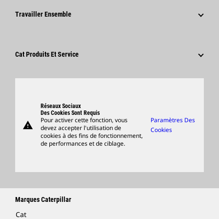
Informations Presse
Pourquoi Choisir Caterpillar ?
Travailler Ensemble
Code De Conduite
Réseaux Sociaux
Domaines Professionnels
Employés Et Retraités
Développement Durable
Culture
Fournisseurs
Innovation
Cat Produits Et Service
Postulez Dès À Présent
Sites Dans Le Monde
Produits
Centre De Visiteurs Et Musée
Pièces
Support
Réseaux Sociaux
Des Cookies Sont Requis
Pour activer cette fonction, vous
Paramètres Des
warning
Merchandise
devez accepter l'utilisation de
Cookies
cookies à des fins de fonctionnement,
Rechercher Un Concessionnaire
de performances et de ciblage.
Marques Caterpillar
Cat