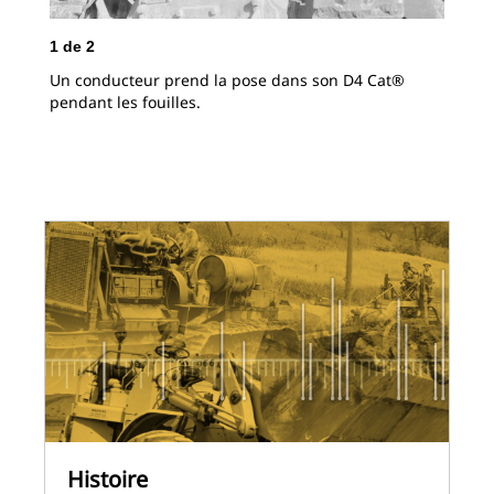
1
de
2
2
d
Un conducteur prend la pose dans son D4 Cat®
Un 
pendant les fouilles.
dan
Histoire