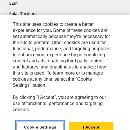
SEM
Solar Turbines
SPM Oil & Gas
This site uses cookies to create a better
experience for you. Some of these cookies are
Turner Powertrain Systems
set automatically because they’re necessary for
the site to perform. Other cookies are used for
functional, performance, and targeting purposes
to enhance your experience by personalizing
Nous Contacter
content and ads, enabling third party content
Plan Du Site
and features, and enabling us to analyze how
this site is used. To learn more or to manage
Cookie Settings
cookies at any time, select the "Cookie
Settings" button.
Mentions Légales
Confidentialité
By clicking "I Accept", you are agreeing to our
use of functional, performance and targeting
Cat.com
cookies.
Caterpillar © 2026. Tous droits réservés.
Cookie Settings
I Accept