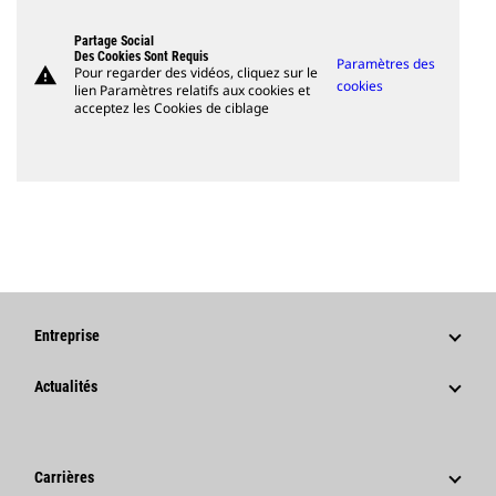
Partage Social
Des Cookies Sont Requis
Paramètres des
warning
Pour regarder des vidéos, cliquez sur le
cookies
lien Paramètres relatifs aux cookies et
acceptez les Cookies de ciblage
Entreprise
Stratégie
Actualités
Gouvernance
Actualités Et Articles De Fond
Historique
Communiqués De Presse De L'entreprise
Carrières
Fondation Caterpillar