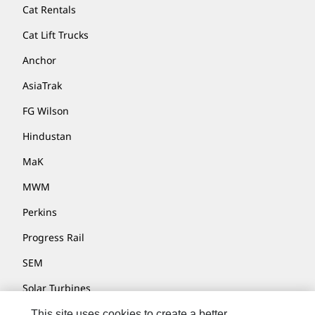
Cat Rentals
Cat Lift Trucks
Anchor
AsiaTrak
FG Wilson
Hindustan
MaK
MWM
Perkins
Progress Rail
SEM
Solar Turbines
SPM Oil & Gas
This site uses cookies to create a better