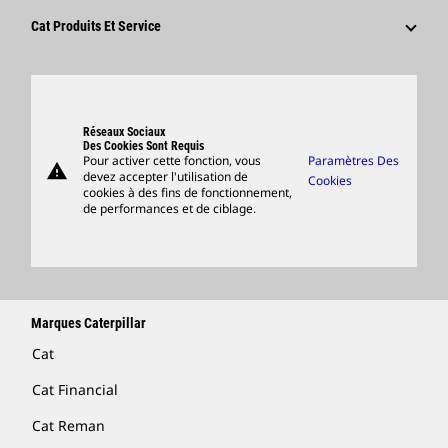
Culture
Fournisseurs
Innovation
Cat Produits Et Service
Postulez Dès À Présent
Sites Dans Le Monde
Produits
Centre De Visiteurs Et Musée
Pièces
Support
Réseaux Sociaux
Des Cookies Sont Requis
Pour activer cette fonction, vous
Paramètres Des
warning
Merchandise
devez accepter l'utilisation de
Cookies
cookies à des fins de fonctionnement,
Rechercher Un Concessionnaire
de performances et de ciblage.
Marques Caterpillar
Cat
Cat Financial
Cat Reman