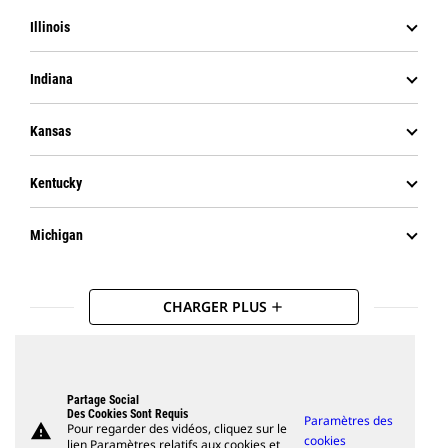
Illinois
Indiana
Kansas
Kentucky
Michigan
CHARGER PLUS
add
Partage Social
Des Cookies Sont Requis
Paramètres des
warning
Pour regarder des vidéos, cliquez sur le
cookies
lien Paramètres relatifs aux cookies et