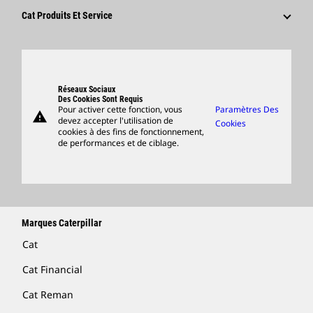
Culture
Fournisseurs
Innovation
Cat Produits Et Service
Postulez Dès À Présent
Sites Dans Le Monde
Produits
Centre De Visiteurs Et Musée
Pièces
Support
Réseaux Sociaux
Des Cookies Sont Requis
Pour activer cette fonction, vous
Paramètres Des
warning
Merchandise
devez accepter l'utilisation de
Cookies
cookies à des fins de fonctionnement,
Rechercher Un Concessionnaire
de performances et de ciblage.
Marques Caterpillar
Cat
Cat Financial
Cat Reman