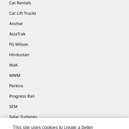
Cat Rentals
Cat Lift Trucks
Anchor
AsiaTrak
FG Wilson
Hindustan
MaK
MWM
Perkins
Progress Rail
SEM
Solar Turbines
SPM Oil & Gas
This site uses cookies to create a better