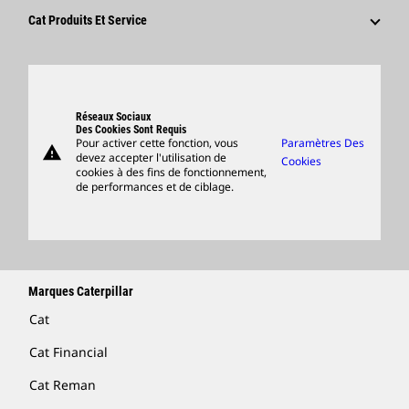
Culture
Fournisseurs
Innovation
Cat Produits Et Service
Postulez Dès À Présent
Sites Dans Le Monde
Produits
Centre De Visiteurs Et Musée
Pièces
Support
Réseaux Sociaux
Des Cookies Sont Requis
Pour activer cette fonction, vous
Paramètres Des
warning
Merchandise
devez accepter l'utilisation de
Cookies
cookies à des fins de fonctionnement,
Rechercher Un Concessionnaire
de performances et de ciblage.
Marques Caterpillar
Cat
Cat Financial
Cat Reman