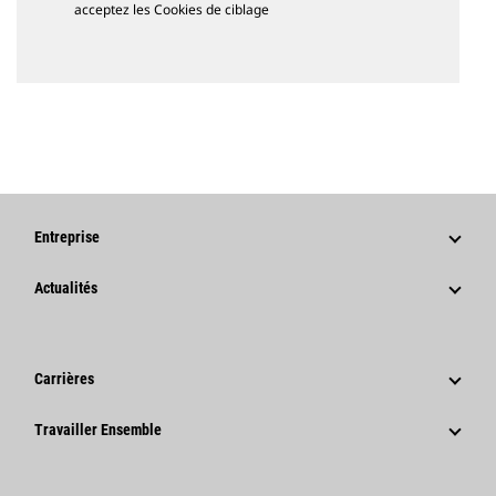
acceptez les Cookies de ciblage
Entreprise
Stratégie
Actualités
Gouvernance
Actualités Et Articles De Fond
Historique
Communiqués De Presse De L'entreprise
Carrières
Fondation Caterpillar
Informations Presse
Pourquoi Choisir Caterpillar ?
Travailler Ensemble
Code De Conduite
Réseaux Sociaux
Domaines Professionnels
Employés Et Retraités
Développement Durable