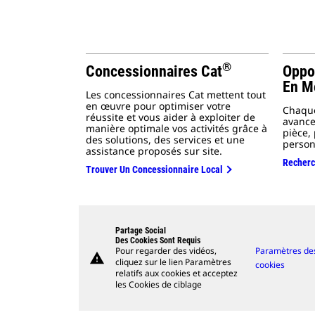
®
Concessionnaires Cat
Oppo
En M
Les concessionnaires Cat mettent tout
en œuvre pour optimiser votre
Chaque
réussite et vous aider à exploiter de
avance
manière optimale vos activités grâce à
pièce,
des solutions, des services et une
person
assistance proposés sur site.
Recherc
Trouver Un Concessionnaire Local
Partage Social
Des Cookies Sont Requis
Pour regarder des vidéos,
Paramètres de
warning
cliquez sur le lien Paramètres
cookies
relatifs aux cookies et acceptez
les Cookies de ciblage