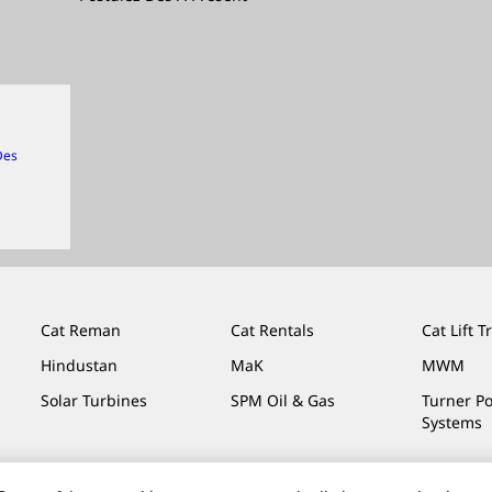
Des
Cat Reman
Cat Rentals
Cat Lift T
Hindustan
MaK
MWM
Solar Turbines
SPM Oil & Gas
Turner P
Systems