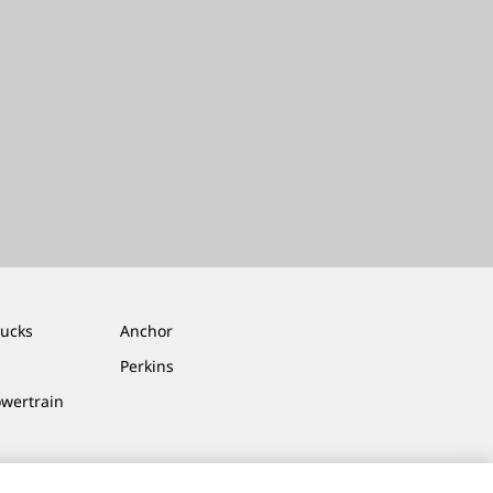
rucks
Anchor
Perkins
owertrain