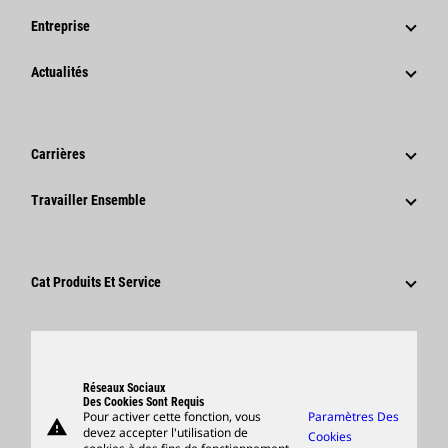
Entreprise
Stratégie
Actualités
Gouvernance
Actualités Et Articles De Fond
Historique
Communiqués De Presse De L'entreprise
Carrières
Fondation Caterpillar
Informations Presse
Pourquoi Choisir Caterpillar ?
Travailler Ensemble
Code De Conduite
Réseaux Sociaux
Domaines Professionnels
Employés Et Retraités
Développement Durable
Culture
Fournisseurs
Innovation
Cat Produits Et Service
Postulez Dès À Présent
Sites Dans Le Monde
Produits
Centre De Visiteurs Et Musée
Pièces
Support
Réseaux Sociaux
Des Cookies Sont Requis
Pour activer cette fonction, vous
Paramètres Des
warning
Merchandise
devez accepter l'utilisation de
Cookies