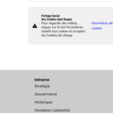
Partage Social
Des Cookies Sont Requis
Pour regarder des vidéos,
Paramètres de
warning
cliquez sur le lien Paramètres
cookies
relatifs aux cookies et acceptez
les Cookies de ciblage
Entreprise
Stratégie
Gouvernance
Historique
Fondation Caterpillar