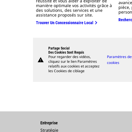
réussite et vous aider à exploiter de
avance
manière optimale vos activités grâce à
pièce,
des solutions, des services et une
person
assistance proposés sur site.
Recherc
Trouver Un Concessionnaire Local
Partage Social
Des Cookies Sont Requis
Pour regarder des vidéos,
Paramètres de
warning
cliquez sur le lien Paramètres
cookies
relatifs aux cookies et acceptez
les Cookies de ciblage
Entreprise
Stratégie