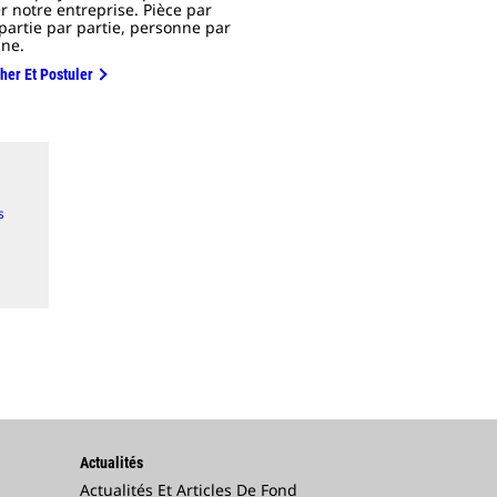
r notre entreprise. Pièce par
 partie par partie, personne par
ne.
her Et Postuler
s
Actualités
Actualités Et Articles De Fond