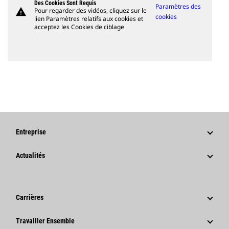
Des Cookies Sont Requis
Paramètres des
warning
Pour regarder des vidéos, cliquez sur le
cookies
lien Paramètres relatifs aux cookies et
acceptez les Cookies de ciblage
Entreprise
Stratégie
Actualités
Gouvernance
Actualités Et Articles De Fond
Historique
Communiqués De Presse De L'entreprise
Carrières
Fondation Caterpillar
Informations Presse
Pourquoi Choisir Caterpillar ?
Travailler Ensemble
Code De Conduite