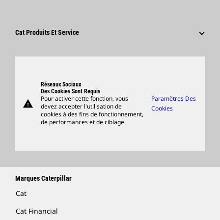
Réseaux Sociaux
Domaines Professionnels
Employés Et Retraités
Développement Durable
Culture
Fournisseurs
Innovation
Cat Produits Et Service
Postulez Dès À Présent
Sites Dans Le Monde
Produits
Centre De Visiteurs Et Musée
Pièces
Support
Réseaux Sociaux
Des Cookies Sont Requis
Pour activer cette fonction, vous
Paramètres Des
warning
Merchandise
devez accepter l'utilisation de
Cookies
cookies à des fins de fonctionnement,
Rechercher Un Concessionnaire
de performances et de ciblage.
Marques Caterpillar
Cat
Cat Financial