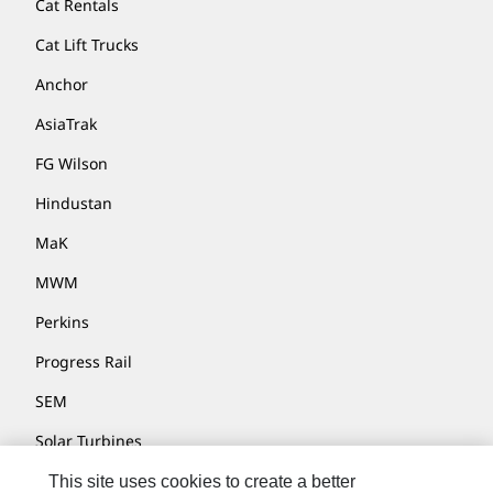
Cat Rentals
Cat Lift Trucks
Anchor
AsiaTrak
FG Wilson
Hindustan
MaK
MWM
Perkins
Progress Rail
SEM
Solar Turbines
SPM Oil & Gas
This site uses cookies to create a better