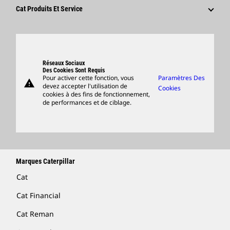
Fournisseurs
Innovation
Cat Produits Et Service
Postulez Dès À Présent
Sites Dans Le Monde
Produits
Centre De Visiteurs Et Musée
Pièces
Support
Réseaux Sociaux
Des Cookies Sont Requis
Pour activer cette fonction, vous
Paramètres Des
warning
Merchandise
devez accepter l'utilisation de
Cookies
cookies à des fins de fonctionnement,
Rechercher Un Concessionnaire
de performances et de ciblage.
Marques Caterpillar
Cat
Cat Financial
Cat Reman