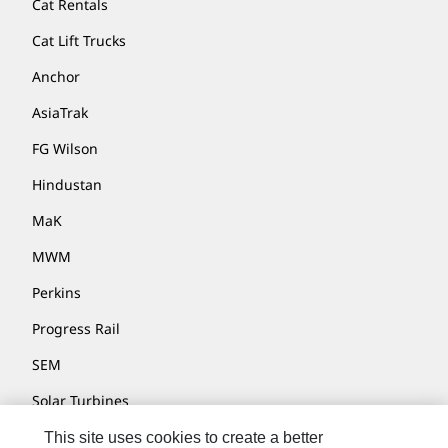
Cat Rentals
Cat Lift Trucks
Anchor
AsiaTrak
FG Wilson
Hindustan
MaK
MWM
Perkins
Progress Rail
SEM
Solar Turbines
SPM Oil & Gas
This site uses cookies to create a better