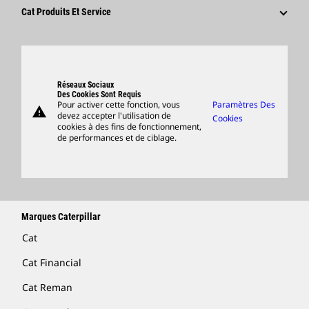
Fournisseurs
Innovation
Cat Produits Et Service
Postulez Dès À Présent
Sites Dans Le Monde
Produits
Centre De Visiteurs Et Musée
Pièces
Support
Réseaux Sociaux
Des Cookies Sont Requis
Pour activer cette fonction, vous
Paramètres Des
warning
Merchandise
devez accepter l'utilisation de
Cookies
cookies à des fins de fonctionnement,
Rechercher Un Concessionnaire
de performances et de ciblage.
Marques Caterpillar
Cat
Cat Financial
Cat Reman