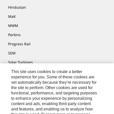
Hindustan
MaK
MWM
Perkins
Progress Rail
SEM
Solar Turbines
SPM Oil & Gas
This site uses cookies to create a better
experience for you. Some of these cookies are
Turner Powertrain Systems
set automatically because they’re necessary for
the site to perform. Other cookies are used for
functional, performance, and targeting purposes
to enhance your experience by personalizing
Nous Contacter
content and ads, enabling third party content
Plan Du Site
and features, and enabling us to analyze how