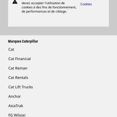
warning
Merchandise
devez accepter l'utilisation de
Cookies
cookies à des fins de fonctionnement,
Rechercher Un Concessionnaire
de performances et de ciblage.
Marques Caterpillar
Cat
Cat Financial
Cat Reman
Cat Rentals
Cat Lift Trucks
Anchor
AsiaTrak
FG Wilson