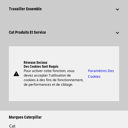
Fondation Caterpillar
Informations Presse
Pourquoi Choisir Caterpillar ?
Travailler Ensemble
Code De Conduite
Réseaux Sociaux
Domaines Professionnels
Employés Et Retraités
Développement Durable
Culture
Fournisseurs
Innovation
Cat Produits Et Service
Postulez Dès À Présent
Sites Dans Le Monde
Produits
Centre De Visiteurs Et Musée
Pièces
Support
Réseaux Sociaux
Des Cookies Sont Requis
Pour activer cette fonction, vous
Paramètres Des
warning
Merchandise
devez accepter l'utilisation de
Cookies
cookies à des fins de fonctionnement,
Rechercher Un Concessionnaire
de performances et de ciblage.
Marques Caterpillar
Cat