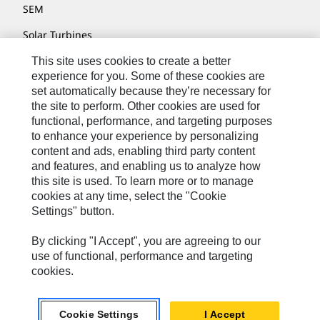
SEM
Solar Turbines
SPM Oil & Gas
This site uses cookies to create a better
experience for you. Some of these cookies are
Turner Powertrain Systems
set automatically because they’re necessary for
the site to perform. Other cookies are used for
functional, performance, and targeting purposes
to enhance your experience by personalizing
Nous Contacter
content and ads, enabling third party content
Plan Du Site
and features, and enabling us to analyze how
this site is used. To learn more or to manage
Cookie Settings
cookies at any time, select the "Cookie
Settings" button.
Mentions Légales
Confidentialité
By clicking "I Accept", you are agreeing to our
use of functional, performance and targeting
Cat.com
cookies.
Caterpillar © 2026. Tous droits réservés.
Cookie Settings
I Accept