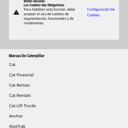
Support
Redes Sociales
Las Cookies Son Obligatorias
Para habilitar esta función, debe
Configuración De
warning
Artículos
aceptar el uso de cookies de
Cookies
segmentación, funcionales y de
Encontrar Un Distribuidor
rendimiento.
Marcas De Caterpillar
Cat
Cat Financial
Cat Reman
Cat Rentals
Cat Lift Trucks
Anchor
AsiaTrak