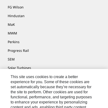
FG Wilson
Hindustan
MaK
MWM
Perkins
Progress Rail
SEM
Solar Turbines
SPM Oil & Gas
This site uses cookies to create a better
experience for you. Some of these cookies are
Turner Powertrain Systems
set automatically because they’re necessary for
the site to perform. Other cookies are used for
functional, performance, and targeting purposes
to enhance your experience by personalizing
Contáctenos
content and ads, enabling third party content