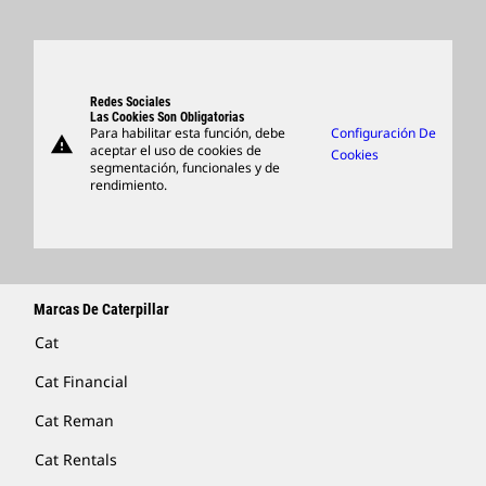
Buscar Y Postular
Ubicaciones A Nivel Mundial
Productos
Centro De Visitas Y Museo
Piezas
Support
Redes Sociales
Las Cookies Son Obligatorias
Para habilitar esta función, debe
Configuración De
warning
Artículos
aceptar el uso de cookies de
Cookies
segmentación, funcionales y de
Encontrar Un Distribuidor
rendimiento.
Marcas De Caterpillar
Cat
Cat Financial
Cat Reman
Cat Rentals