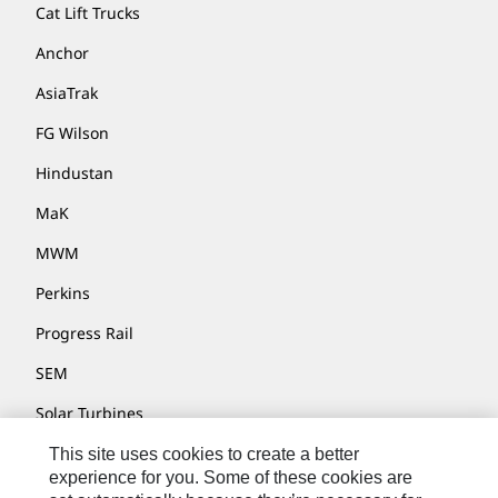
Cat Lift Trucks
Anchor
AsiaTrak
FG Wilson
Hindustan
MaK
MWM
Perkins
Progress Rail
SEM
Solar Turbines
SPM Oil & Gas
This site uses cookies to create a better
experience for you. Some of these cookies are
Turner Powertrain Systems