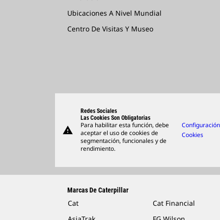
Ubicaciones A Nivel Mundial
Centro De Visitas Y Museo
Redes Sociales
Las Cookies Son Obligatorias
Para habilitar esta función, debe
Configuració
warning
aceptar el uso de cookies de
Cookies
segmentación, funcionales y de
rendimiento.
Marcas De Caterpillar
Cat
Cat Financial
AsiaTrak
FG Wilson