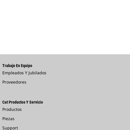
Trabajo En Equipo
Empleados Y Jubilados
Proveedores
Cat Productos Y Servicio
Productos
Piezas
Support