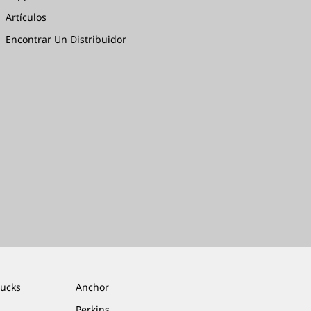
Artículos
Encontrar Un Distribuidor
rucks
Anchor
Perkins