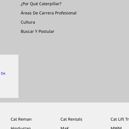
¿Por Qué Caterpillar?
Áreas De Carrera Profesional
Cultura
Buscar Y Postular
n De
Cat Reman
Cat Rentals
Cat Lift T
Hindustan
MaK
MWM