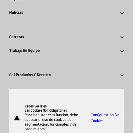
Estrategia
Noticias
Gestión
Noticias Y Características
Historia
Comunicados De Prensa Corporativos
Carreras
Fundación Caterpillar
Información Para Los Medios De Comunicación
¿Por Qué Caterpillar?
Trabajo En Equipo
Código De Conducta
Redes Sociales
Áreas De Carrera Profesional
Empleados Y Jubilados
Sostenibilidad
Cultura
Proveedores
Innovación
Cat Productos Y Servicio
Buscar Y Postular
Ubicaciones A Nivel Mundial
Productos
Centro De Visitas Y Museo
Piezas
Support
Redes Sociales
Las Cookies Son Obligatorias
Para habilitar esta función, debe
Configuración De
warning
Artículos
aceptar el uso de cookies de
Cookies
segmentación, funcionales y de
Encontrar Un Distribuidor
rendimiento.