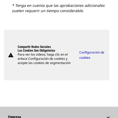
* Tenga en cuenta que las aprobaciones adicionales
suelen requerir un tiempo considerable.
Compartir Redes Sociales
Las Cookies Son Obligatorias
Configuración de
warning
Para ver los videos, haga clic en el
cookies
enlace Configuración de cookies y
acepte las cookies de segmentación
Empresa