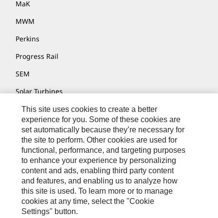
MaK
MWM
Perkins
Progress Rail
SEM
Solar Turbines
SPM Oil & Gas
This site uses cookies to create a better
experience for you. Some of these cookies are
Turner Powertrain Systems
set automatically because they’re necessary for
the site to perform. Other cookies are used for
functional, performance, and targeting purposes
to enhance your experience by personalizing
Contáctenos
content and ads, enabling third party content
Mapa Del Sitio
and features, and enabling us to analyze how
this site is used. To learn more or to manage
Cookie Settings
cookies at any time, select the "Cookie
Settings" button.
Avisos Legales