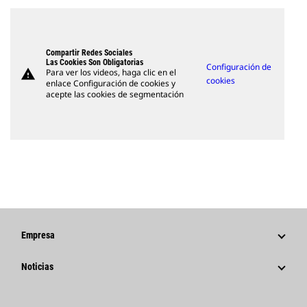
Compartir Redes Sociales
Las Cookies Son Obligatorias
Configuración de
warning
Para ver los videos, haga clic en el
cookies
enlace Configuración de cookies y
acepte las cookies de segmentación
Empresa
Estrategia
Noticias
Gestión
Noticias Y Características