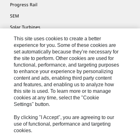
Progress Rail
SEM
Solar Turbines
SPM Oil & Gas
This site uses cookies to create a better
experience for you. Some of these cookies are
Turner Powertrain Systems
set automatically because they’re necessary for
the site to perform. Other cookies are used for
functional, performance, and targeting purposes
to enhance your experience by personalizing
Contáctenos
content and ads, enabling third party content
Mapa Del Sitio
and features, and enabling us to analyze how
this site is used. To learn more or to manage
Cookie Settings
cookies at any time, select the "Cookie
Settings" button.
Avisos Legales
Privacidad
By clicking "I Accept", you are agreeing to our
use of functional, performance and targeting
Cat.com
cookies.