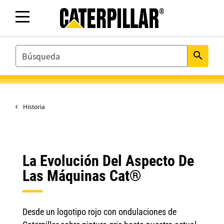
SEARCH
search
Historia
La Evolución Del Aspecto De
Las Máquinas Cat®
Desde un logotipo rojo con ondulaciones de