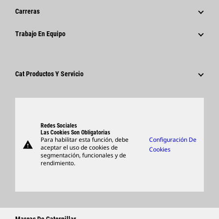
Historia
Comunicados De Prensa Corporativos
Carreras
Fundación Caterpillar
Información Para Los Medios De Comunicación
¿Por Qué Caterpillar?
Trabajo En Equipo
Código De Conducta
Redes Sociales
Áreas De Carrera Profesional
Empleados Y Jubilados
Sostenibilidad
Cultura
Proveedores
Innovación
Cat Productos Y Servicio
Buscar Y Postular
Ubicaciones A Nivel Mundial
Productos
Centro De Visitas Y Museo
Piezas
Support
Redes Sociales
Las Cookies Son Obligatorias
Para habilitar esta función, debe
Configuración De
warning
Artículos
aceptar el uso de cookies de
Cookies
segmentación, funcionales y de
Encontrar Un Distribuidor
rendimiento.