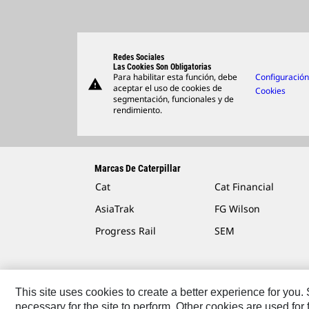
Redes Sociales
Las Cookies Son Obligatorias
Para habilitar esta función, debe
Configuració
warning
aceptar el uso de cookies de
Cookies
segmentación, funcionales y de
rendimiento.
Marcas De Caterpillar
Cat
Cat Financial
AsiaTrak
FG Wilson
Progress Rail
SEM
This site uses cookies to create a better experience for you
necessary for the site to perform. Other cookies are used fo
Contáctenos
Mapa Del Sitio
Cookie Settings
Avis