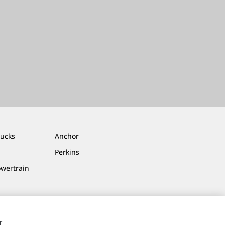
rucks
Anchor
Perkins
owertrain
r