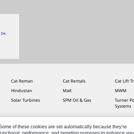
n De
Cat Reman
Cat Rentals
Cat Lift T
Hindustan
MaK
MWM
Solar Turbines
SPM Oil & Gas
Turner P
Systems
. Some of these cookies are set automatically because they’re
r functional, performance, and targeting purposes to enhance you
os Legales
Privacidad
Cat.com