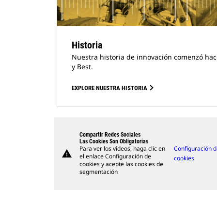
Historia
Nuestra historia de innovación comenzó hac
y Best.
EXPLORE NUESTRA HISTORIA
Compartir Redes Sociales
Las Cookies Son Obligatorias
Para ver los videos, haga clic en
Configuración 
warning
el enlace Configuración de
cookies
cookies y acepte las cookies de
segmentación