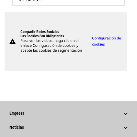
Compartir Redes Sociales
Las Cookies Son Obligatorias
Configuración de
warning
Para ver los videos, haga clic en el
cookies
enlace Configuración de cookies y
acepte las cookies de segmentación
Empresa
Estrategia
Noticias
Gestión