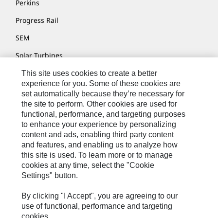
Perkins
Progress Rail
SEM
Solar Turbines
SPM Oil & Gas
This site uses cookies to create a better
experience for you. Some of these cookies are
Turner Powertrain Systems
set automatically because they’re necessary for
the site to perform. Other cookies are used for
functional, performance, and targeting purposes
to enhance your experience by personalizing
Contáctenos
content and ads, enabling third party content
Mapa Del Sitio
and features, and enabling us to analyze how
this site is used. To learn more or to manage
Cookie Settings
cookies at any time, select the "Cookie
Settings" button.
Avisos Legales
Privacidad
By clicking "I Accept", you are agreeing to our
use of functional, performance and targeting
Cat.com
cookies.