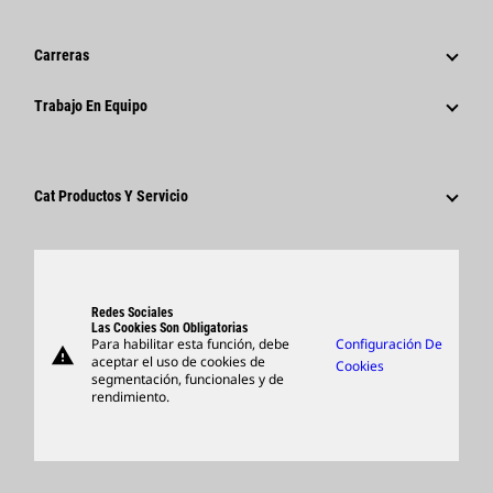
Noticias Y Características
Historia
Comunicados De Prensa Corporativos
Carreras
Fundación Caterpillar
Información Para Los Medios De Comunicación
¿Por Qué Caterpillar?
Trabajo En Equipo
Código De Conducta
Redes Sociales
Áreas De Carrera Profesional
Empleados Y Jubilados
Sostenibilidad
Cultura
Proveedores
Innovación
Cat Productos Y Servicio
Buscar Y Postular
Ubicaciones A Nivel Mundial
Productos
Centro De Visitas Y Museo
Piezas
Support
Redes Sociales
Las Cookies Son Obligatorias
Para habilitar esta función, debe
Configuración De
warning
Artículos
aceptar el uso de cookies de
Cookies
segmentación, funcionales y de
Encontrar Un Distribuidor
rendimiento.