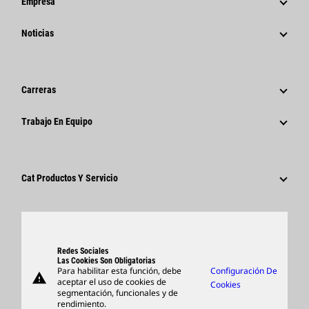
Empresa
Estrategia
Noticias
Gestión
Noticias Y Características
Historia
Comunicados De Prensa Corporativos
Carreras
Fundación Caterpillar
Información Para Los Medios De Comunicación
¿Por Qué Caterpillar?
Trabajo En Equipo
Código De Conducta
Redes Sociales
Áreas De Carrera Profesional
Empleados Y Jubilados
Sostenibilidad
Cultura
Proveedores
Innovación
Cat Productos Y Servicio
Buscar Y Postular
Ubicaciones A Nivel Mundial
Productos
Centro De Visitas Y Museo
Piezas
Support
Redes Sociales
Las Cookies Son Obligatorias
Para habilitar esta función, debe
Configuración De
warning
Artículos
aceptar el uso de cookies de
Cookies
segmentación, funcionales y de
Encontrar Un Distribuidor
rendimiento.