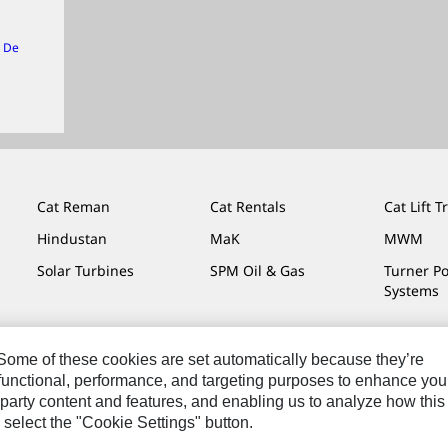
n De
Cat Reman
Cat Rentals
Cat Lift T
Hindustan
MaK
MWM
Solar Turbines
SPM Oil & Gas
Turner P
Systems
. Some of these cookies are set automatically because they’re
r functional, performance, and targeting purposes to enhance you
os Legales
Privacidad
Cat.com
party content and features, and enabling us to analyze how this
 select the "Cookie Settings" button.