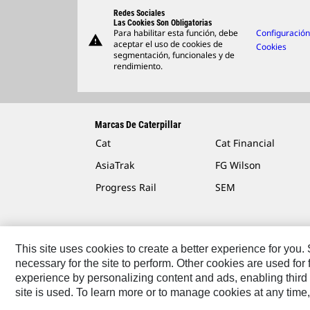
Redes Sociales
Las Cookies Son Obligatorias
Para habilitar esta función, debe
Configuració
warning
aceptar el uso de cookies de
Cookies
segmentación, funcionales y de
rendimiento.
Marcas De Caterpillar
Cat
Cat Financial
AsiaTrak
FG Wilson
Progress Rail
SEM
This site uses cookies to create a better experience for you
necessary for the site to perform. Other cookies are used fo
Contáctenos
Mapa Del Sitio
Cookie Settings
Avis
experience by personalizing content and ads, enabling third 
site is used. To learn more or to manage cookies at any time,
Caterpillar © 2026. Todos Los Derechos Reservados.