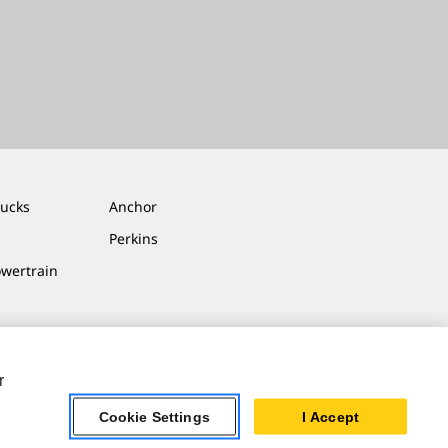
rucks
Anchor
Perkins
owertrain
r
Cookie Settings
I Accept