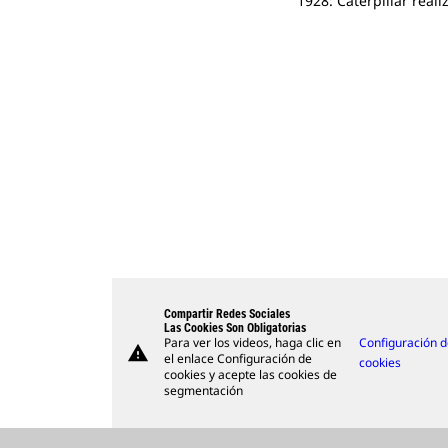
1928: Caterpillar rea
1936: Tractores de cad
1945: Caterpillar pres
1955: Caterpillar sum
1979: Caterpillar desc
1986: Caterpillar pres
1998: Caterpillar adq
2008: Caterpillar adq
1937: Las máquinas Ca
1948: Las máquinas Cat
Operación Deep Freeze 
"Caterpillar Yellow".
Inglaterra.
continentes.
Compartir Redes Sociales
Las Cookies Son Obligatorias
Para ver los videos, haga clic en
Configuración 
warning
el enlace Configuración de
cookies
cookies y acepte las cookies de
segmentación