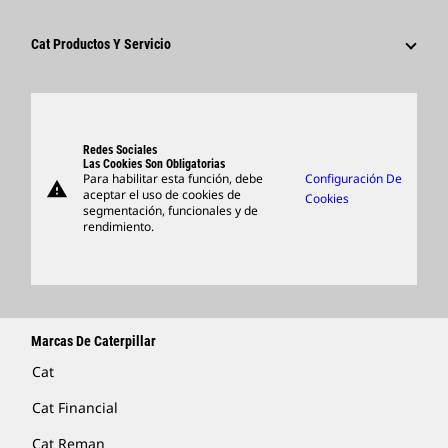
Sostenibilidad
Cultura
Proveedores
Innovación
Cat Productos Y Servicio
Buscar Y Postular
Ubicaciones A Nivel Mundial
Productos
Centro De Visitas Y Museo
Piezas
Support
Redes Sociales
Las Cookies Son Obligatorias
Para habilitar esta función, debe
Configuración De
warning
Artículos
aceptar el uso de cookies de
Cookies
segmentación, funcionales y de
Encontrar Un Distribuidor
rendimiento.
Marcas De Caterpillar
Cat
Cat Financial
Cat Reman