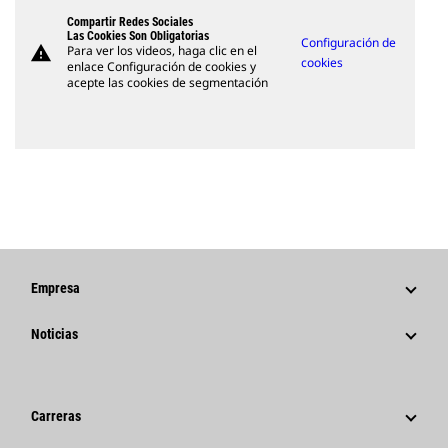
Compartir Redes Sociales
Las Cookies Son Obligatorias
Configuración de
warning
Para ver los videos, haga clic en el
cookies
enlace Configuración de cookies y
acepte las cookies de segmentación
Empresa
Estrategia
Noticias
Gestión
Noticias Y Características
Historia
Comunicados De Prensa Corporativos
Carreras
Fundación Caterpillar
Información Para Los Medios De Comunicación