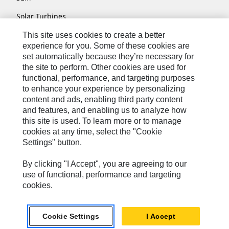
Solar Turbines
SPM Oil & Gas
This site uses cookies to create a better
experience for you. Some of these cookies are
Turner Powertrain Systems
set automatically because they’re necessary for
the site to perform. Other cookies are used for
functional, performance, and targeting purposes
to enhance your experience by personalizing
Contáctenos
content and ads, enabling third party content
Mapa Del Sitio
and features, and enabling us to analyze how
this site is used. To learn more or to manage
Cookie Settings
cookies at any time, select the "Cookie
Settings" button.
Avisos Legales
Privacidad
By clicking "I Accept", you are agreeing to our
use of functional, performance and targeting
Cat.com
cookies.
Caterpillar © 2026. Todos Los Derechos Reservados.
Cookie Settings
I Accept