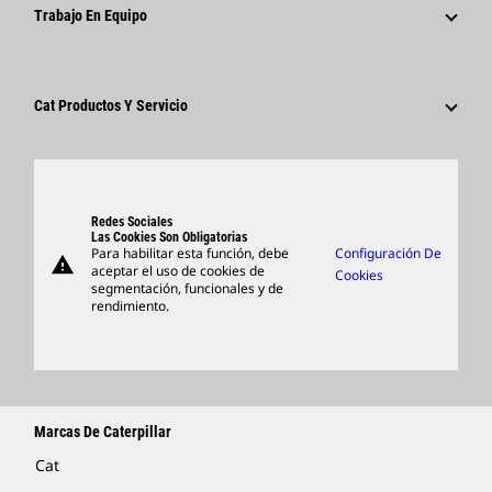
¿Por Qué Caterpillar?
Trabajo En Equipo
Código De Conducta
Redes Sociales
Áreas De Carrera Profesional
Empleados Y Jubilados
Sostenibilidad
Cultura
Proveedores
Innovación
Cat Productos Y Servicio
Buscar Y Postular
Ubicaciones A Nivel Mundial
Productos
Centro De Visitas Y Museo
Piezas
Support
Redes Sociales
Las Cookies Son Obligatorias
Para habilitar esta función, debe
Configuración De
warning
Artículos
aceptar el uso de cookies de
Cookies
segmentación, funcionales y de
Encontrar Un Distribuidor
rendimiento.
Marcas De Caterpillar
Cat