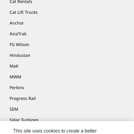
Cat Rentals
Cat Lift Trucks
Anchor
AsiaTrak
FG Wilson
Hindustan
MaK
MWM
Perkins
Progress Rail
SEM
Solar Turbines
SPM Oil & Gas
This site uses cookies to create a better