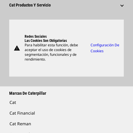
Proveedores
Innovación
Cat Productos Y Servicio
Buscar Y Postular
Ubicaciones A Nivel Mundial
Productos
Centro De Visitas Y Museo
Piezas
Support
Redes Sociales
Las Cookies Son Obligatorias
Para habilitar esta función, debe
Configuración De
warning
Artículos
aceptar el uso de cookies de
Cookies
segmentación, funcionales y de
Encontrar Un Distribuidor
rendimiento.
Marcas De Caterpillar
Cat
Cat Financial
Cat Reman