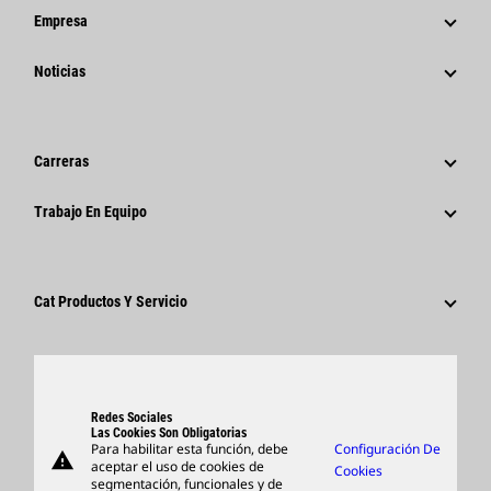
Empresa
Estrategia
Noticias
Gestión
Noticias Y Características
Historia
Comunicados De Prensa Corporativos
Carreras
Fundación Caterpillar
Información Para Los Medios De Comunicación
¿Por Qué Caterpillar?
Trabajo En Equipo
Código De Conducta
Redes Sociales
Áreas De Carrera Profesional
Empleados Y Jubilados
Sostenibilidad
Cultura
Proveedores
Innovación
Cat Productos Y Servicio
Buscar Y Postular
Ubicaciones A Nivel Mundial
Productos
Centro De Visitas Y Museo
Piezas
Support
Redes Sociales
Las Cookies Son Obligatorias
Para habilitar esta función, debe
Configuración De
warning
Artículos
aceptar el uso de cookies de
Cookies
segmentación, funcionales y de