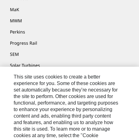
MaK
MWM
Perkins
Progress Rail
SEM
Solar Turbines
SPM Oil & Gas
This site uses cookies to create a better
experience for you. Some of these cookies are
Turner Powertrain Systems
set automatically because they’re necessary for
the site to perform. Other cookies are used for
functional, performance, and targeting purposes
to enhance your experience by personalizing
Contáctenos
content and ads, enabling third party content
Mapa Del Sitio
and features, and enabling us to analyze how
this site is used. To learn more or to manage
Cookie Settings
cookies at any time, select the "Cookie