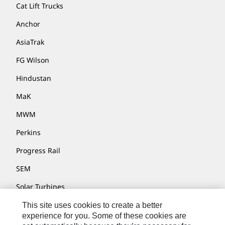
Cat Lift Trucks
Anchor
AsiaTrak
FG Wilson
Hindustan
MaK
MWM
Perkins
Progress Rail
SEM
Solar Turbines
SPM Oil & Gas
This site uses cookies to create a better
experience for you. Some of these cookies are
Turner Powertrain Systems