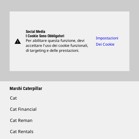
Ricerca E Adesione
Sedi Globali
Prodotti
Visitors Center E Museo
Ricambi
Support
Social Media
I Cookie Sono Obbligatori
Impostazioni
warning
Per abilitare questa funzione, devi
Merchandising
Dei Cookie
accettare l'uso dei cookie funzionali,
di targeting e delle prestazioni.
Trova Un Dealer
Marchi Caterpillar
Cat
Cat Financial
Cat Reman
Cat Rentals