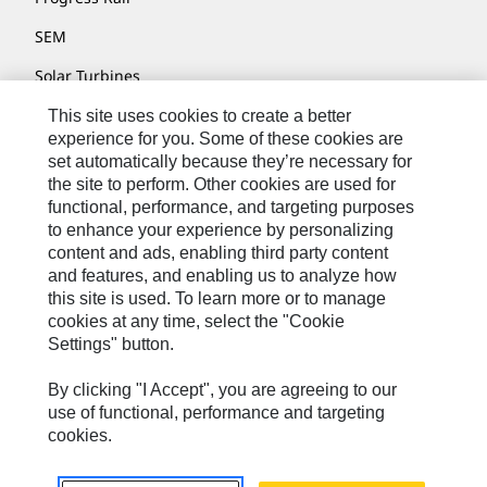
SEM
Solar Turbines
SPM Oil & Gas
This site uses cookies to create a better
experience for you. Some of these cookies are
Turner Powertrain Systems
set automatically because they’re necessary for
the site to perform. Other cookies are used for
functional, performance, and targeting purposes
to enhance your experience by personalizing
Contatti
content and ads, enabling third party content
Mappa Del Sito
and features, and enabling us to analyze how
this site is used. To learn more or to manage
Cookie Settings
cookies at any time, select the "Cookie
Settings" button.
Informazioni Legali
Privacy
By clicking "I Accept", you are agreeing to our
use of functional, performance and targeting
Cat.com
cookies.
Caterpillar © 2026. Tutti i diritti riservati.