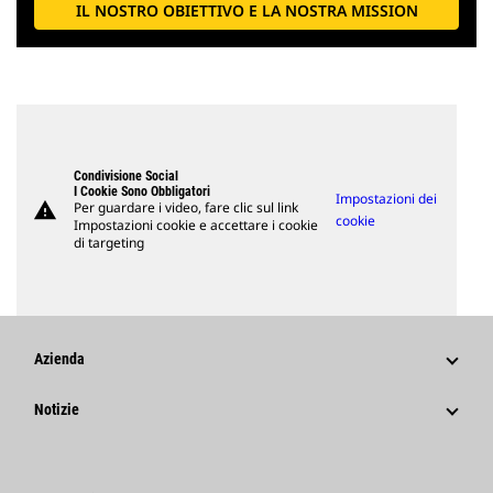
IL NOSTRO OBIETTIVO E LA NOSTRA MISSION
Condivisione Social
I Cookie Sono Obbligatori
Impostazioni dei
warning
Per guardare i video, fare clic sul link
cookie
Impostazioni cookie e accettare i cookie
di targeting
Azienda
Strategia
Notizie
Governance
Notizie E Caratteristiche
Storia
Comunicati Stampa Aziendali