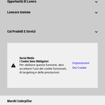
Opportunità DI Lavoro
Caterpillar Foundation
Informazioni Per I Media
Perché Caterpillar?
Lavorare Insieme
Codice Di Condotta
Social Network
Tipi Di Carriere
Dipendenti E Pensionati
Sostenibilità
Cultura
Fornitori
Innovazione
Cat Prodotti E Servizi
Ricerca E Adesione
Sedi Globali
Prodotti
Visitors Center E Museo
Ricambi
Support
Social Media
I Cookie Sono Obbligatori
Impostazioni
warning
Per abilitare questa funzione, devi
Merchandising
Dei Cookie
accettare l'uso dei cookie funzionali,
di targeting e delle prestazioni.
Trova Un Dealer
Marchi Caterpillar