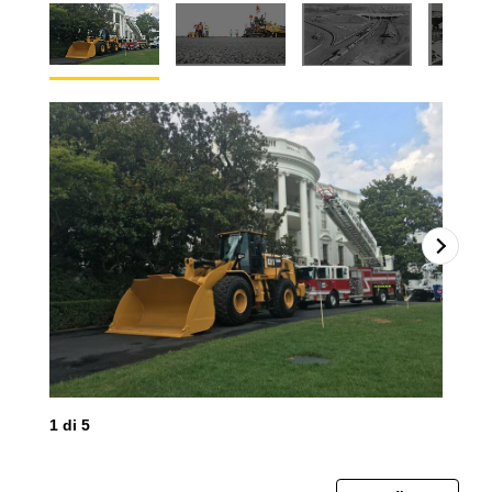
2
d
1
di
5