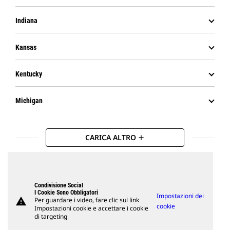
Indiana
Kansas
Kentucky
Michigan
CARICA ALTRO
add
Condivisione Social
I Cookie Sono Obbligatori
Impostazioni dei
warning
Per guardare i video, fare clic sul link
cookie
Impostazioni cookie e accettare i cookie
di targeting