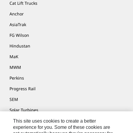
Cat Lift Trucks
Anchor
AsiaTrak
FG Wilson
Hindustan
MaK
MWM
Perkins
Progress Rail
SEM
Solar Turbines
SPM Oil & Gas
This site uses cookies to create a better
experience for you. Some of these cookies are
Turner Powertrain Systems