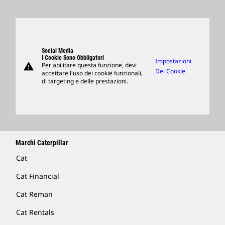
Ricerca E Adesione
Sedi Globali
Prodotti
Visitors Center E Museo
Ricambi
Support
Social Media
I Cookie Sono Obbligatori
Impostazioni
warning
Per abilitare questa funzione, devi
Merchandising
Dei Cookie
accettare l'uso dei cookie funzionali,
di targeting e delle prestazioni.
Trova Un Dealer
Marchi Caterpillar
Cat
Cat Financial
Cat Reman
Cat Rentals