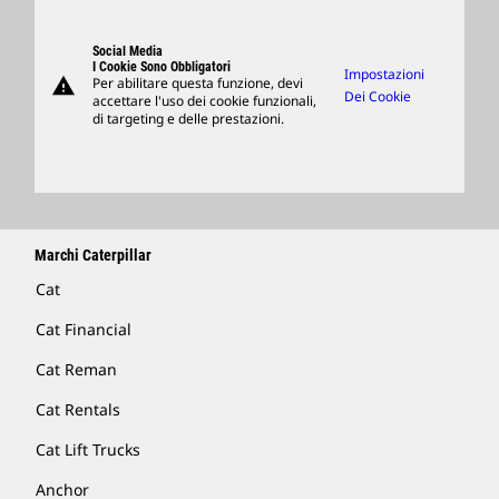
Visitors Center E Museo
Ricambi
Support
Social Media
I Cookie Sono Obbligatori
Impostazioni
warning
Per abilitare questa funzione, devi
Merchandising
Dei Cookie
accettare l'uso dei cookie funzionali,
di targeting e delle prestazioni.
Trova Un Dealer
Marchi Caterpillar
Cat
Cat Financial
Cat Reman
Cat Rentals
Cat Lift Trucks
Anchor