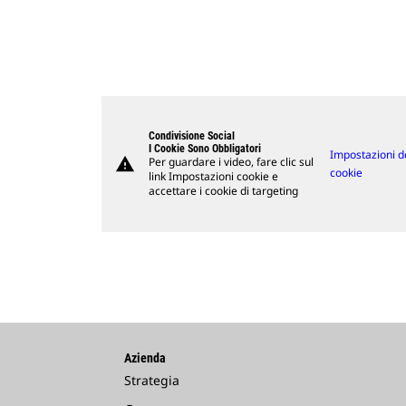
Condivisione Social
I Cookie Sono Obbligatori
Impostazioni d
warning
Per guardare i video, fare clic sul
cookie
link Impostazioni cookie e
accettare i cookie di targeting
Azienda
Strategia