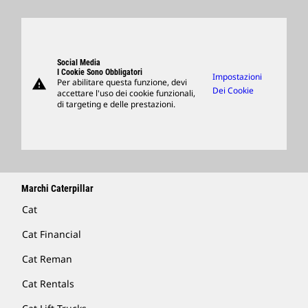
Sedi Globali
Prodotti
Visitors Center E Museo
Ricambi
Support
Social Media
I Cookie Sono Obbligatori
Impostazioni
warning
Per abilitare questa funzione, devi
Merchandising
Dei Cookie
accettare l'uso dei cookie funzionali,
di targeting e delle prestazioni.
Trova Un Dealer
Marchi Caterpillar
Cat
Cat Financial
Cat Reman
Cat Rentals