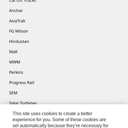
Cat Lift Trucks
Anchor
AsiaTrak
FG Wilson
Hindustan
MaK
MWM
Perkins
Progress Rail
SEM
Solar Turbines
SPM Oil & Gas
This site uses cookies to create a better
experience for you. Some of these cookies are
Turner Powertrain Systems
set automatically because they’re necessary for