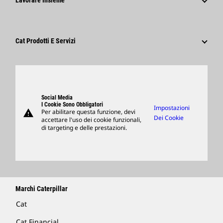
Lavorare Insieme
Codice Di Condotta
Social Network
Tipi Di Carriere
Dipendenti E Pensionati
Sostenibilità
Cultura
Fornitori
Innovazione
Cat Prodotti E Servizi
Ricerca E Adesione
Sedi Globali
Prodotti
Visitors Center E Museo
Ricambi
Support
Social Media
I Cookie Sono Obbligatori
Impostazioni
warning
Per abilitare questa funzione, devi
Merchandising
Dei Cookie
accettare l'uso dei cookie funzionali,
di targeting e delle prestazioni.
Trova Un Dealer
Marchi Caterpillar
Cat
Cat Financial