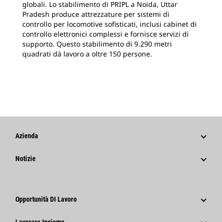
globali. Lo stabilimento di PRIPL a Noida, Uttar
Pradesh produce attrezzature per sistemi di
controllo per locomotive sofisticati, inclusi cabinet di
controllo elettronici complessi e fornisce servizi di
supporto. Questo stabilimento di 9.290 metri
quadrati dà lavoro a oltre 150 persone.
Azienda
Strategia
Notizie
Governance
Notizie E Caratteristiche
Storia
Comunicati Stampa Aziendali
Opportunità DI Lavoro
Caterpillar Foundation
Informazioni Per I Media
Perché Caterpillar?