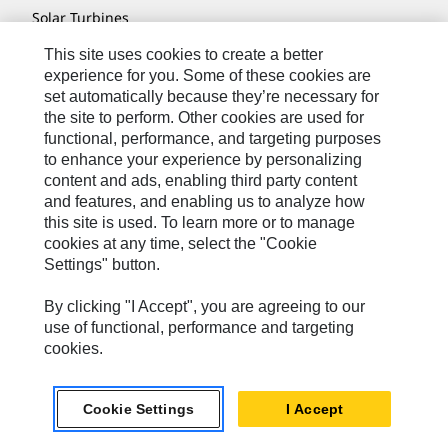
Solar Turbines
SPM Oil & Gas
This site uses cookies to create a better
experience for you. Some of these cookies are
Turner Powertrain Systems
set automatically because they’re necessary for
the site to perform. Other cookies are used for
functional, performance, and targeting purposes
to enhance your experience by personalizing
Contatti
content and ads, enabling third party content
Mappa Del Sito
and features, and enabling us to analyze how
this site is used. To learn more or to manage
Cookie Settings
cookies at any time, select the "Cookie
Settings" button.
Informazioni Legali
Privacy
By clicking "I Accept", you are agreeing to our
use of functional, performance and targeting
Cat.com
cookies.
Caterpillar © 2026. Tutti i diritti riservati.
Cookie Settings
I Accept