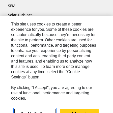
SEM
Solar Turbines
SPM Oil & Gas
This site uses cookies to create a better
experience for you. Some of these cookies are
Turner Powertrain Systems
set automatically because they’re necessary for
the site to perform. Other cookies are used for
functional, performance, and targeting purposes
to enhance your experience by personalizing
Contatti
content and ads, enabling third party content
Mappa Del Sito
and features, and enabling us to analyze how
this site is used. To learn more or to manage
Cookie Settings
cookies at any time, select the "Cookie
Settings" button.
Informazioni Legali
Privacy
By clicking "I Accept", you are agreeing to our
use of functional, performance and targeting
Cat.com
cookies.
Caterpillar © 2026. Tutti i diritti riservati.