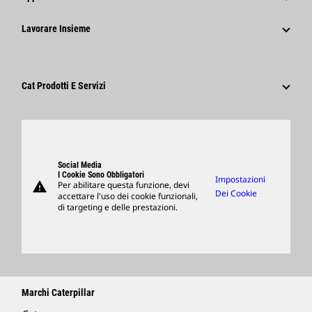
Caterpillar Foundation
Informazioni Per I Media
Perché Caterpillar?
Lavorare Insieme
Codice Di Condotta
Social Network
Tipi Di Carriere
Dipendenti E Pensionati
Sostenibilità
Cultura
Fornitori
Innovazione
Cat Prodotti E Servizi
Ricerca E Adesione
Sedi Globali
Prodotti
Visitors Center E Museo
Ricambi
Support
Social Media
I Cookie Sono Obbligatori
Impostazioni
warning
Per abilitare questa funzione, devi
Merchandising
Dei Cookie
accettare l'uso dei cookie funzionali,
di targeting e delle prestazioni.
Trova Un Dealer
Marchi Caterpillar