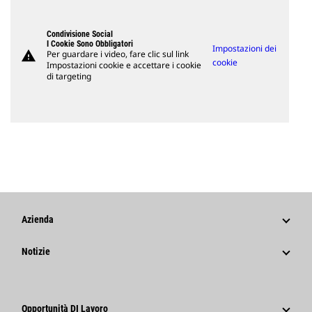
Condivisione Social
I Cookie Sono Obbligatori
Impostazioni dei
warning
Per guardare i video, fare clic sul link
cookie
Impostazioni cookie e accettare i cookie
di targeting
Azienda
Strategia
Notizie
Governance
Notizie E Caratteristiche
Storia
Comunicati Stampa Aziendali
Opportunità DI Lavoro