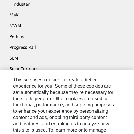
Hindustan
MaK
MWM
Perkins
Progress Rail
SEM
Solar Turbines
SPM Oil & Gas
This site uses cookies to create a better
experience for you. Some of these cookies are
Turner Powertrain Systems
set automatically because they’re necessary for
the site to perform. Other cookies are used for
functional, performance, and targeting purposes
to enhance your experience by personalizing
Contatti
content and ads, enabling third party content
Mappa Del Sito
and features, and enabling us to analyze how
this site is used. To learn more or to manage
Cookie Settings