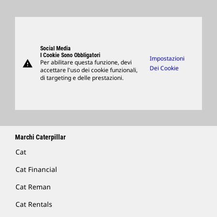
Ricerca E Adesione
Sedi Globali
Prodotti
Visitors Center E Museo
Ricambi
Support
Social Media
I Cookie Sono Obbligatori
Impostazioni
warning
Per abilitare questa funzione, devi
Merchandising
Dei Cookie
accettare l'uso dei cookie funzionali,
di targeting e delle prestazioni.
Trova Un Dealer
Marchi Caterpillar
Cat
Cat Financial
Cat Reman
Cat Rentals