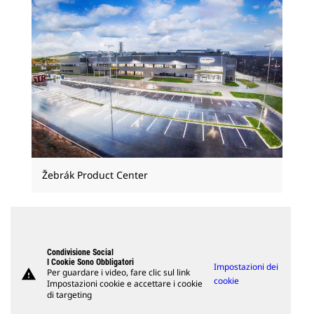
Žebrák Product Center
Condivisione Social
I Cookie Sono Obbligatori
Impostazioni dei
warning
Per guardare i video, fare clic sul link
cookie
Impostazioni cookie e accettare i cookie
di targeting