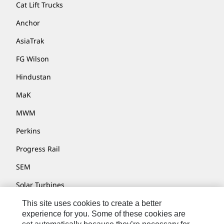
Cat Lift Trucks
Anchor
AsiaTrak
FG Wilson
Hindustan
MaK
MWM
Perkins
Progress Rail
SEM
Solar Turbines
SPM Oil & Gas
This site uses cookies to create a better
experience for you. Some of these cookies are
Turner Powertrain Systems