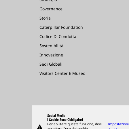
Governance
Storia
Caterpillar Foundation
Codice Di Condotta
Sostenibilità
Innovazione
Sedi Globali
Visitors Center E Museo
Social Media
I Cookie Sono Obbligatori
Per abilitare questa funzione, devi
Impostazioni
warning
accettare l'uso dei cookie